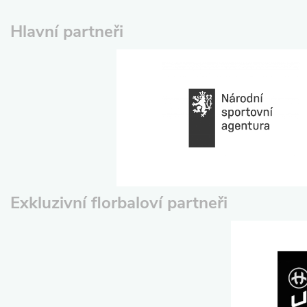
Hlavní partneři
Exkluzivní florbaloví partneři