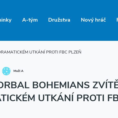
ninky
A-tým
Družstva
Nový hráč
DRAMATICKÉM UTKÁNÍ PROTI FBC PLZEŇ
Muži A
ORBAL BOHEMIANS ZVÍTĚZ
ICKÉM UTKÁNÍ PROTI F