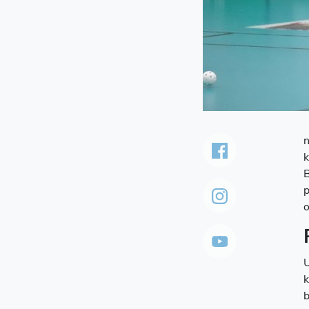
n
k
B
p
o
U
k
b