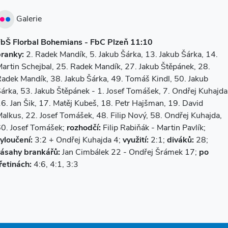
Galerie
bŠ Florbal Bohemians - FbC Plzeň 11:10
branky:
2. Radek Mandík, 5. Jakub Šárka, 13. Jakub Šárka, 14.
artin Schejbal, 25. Radek Mandík, 27. Jakub Štěpánek, 28.
adek Mandík, 38. Jakub Šárka, 49. Tomáš Kindl, 50. Jakub
árka, 53. Jakub Štěpánek - 1. Josef Tomášek, 7. Ondřej Kuhajda
6. Jan Šik, 17. Matěj Kubeš, 18. Petr Hajšman, 19. David
alkus, 22. Josef Tomášek, 48. Filip Nový, 58. Ondřej Kuhajda,
0. Josef Tomášek;
rozhodčí:
Filip Rabiňák - Martin Pavlík;
yloučení:
3:2 + Ondřej Kuhajda 4;
využití:
2:1;
diváků:
28;
zásahy brankářů:
Jan Cimbálek 22 - Ondřej Šrámek 17;
po
řetinách:
4:6, 4:1, 3:3