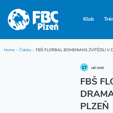
Klub
Tré
Home
>
Články
>
FBŠ FLORBAL BOHEMIANS ZVÍTĚZILI V 
17
září 2025
FBŠ FL
DRAMAT
PLZEŇ