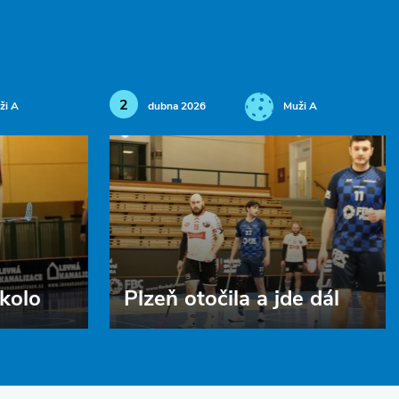
2
ži A
dubna 2026
Muži A
 kolo
Plzeň otočila a jde dál