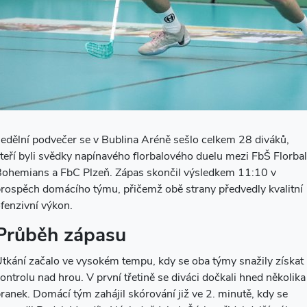
edělní podvečer se v Bublina Aréně sešlo celkem 28 diváků,
teří byli svědky napínavého florbalového duelu mezi FbŠ Florbal
ohemians a FbC Plzeň. Zápas skončil výsledkem 11:10 v
rospěch domácího týmu, přičemž obě strany předvedly kvalitní
fenzivní výkon.
Průběh zápasu
tkání začalo ve vysokém tempu, kdy se oba týmy snažily získat
ontrolu nad hrou. V první třetině se diváci dočkali hned několika
ranek. Domácí tým zahájil skórování již ve 2. minutě, kdy se