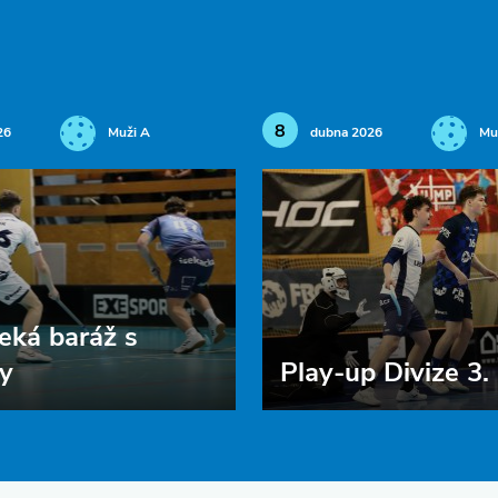
8
26
Muži A
dubna 2026
Mu
eká baráž s
y
Play-up Divize 3.