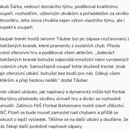
akub Šárka, vedoucí domácího týmu, poděkoval kvalitnímu
oupeři, rozhodčím, výborným divákům a pořadatelům za skvělo
tmosféru. Jeho slova chválila nejen výkon vlastního týmu, ale i
espekt k soupeři.
aopak trenér hostů Jaromír Täuber byl po zápase rozčarovaný 
bdržených branek, které pramenily z osobních chyb. Přesto
cenil ofenzivní hru a poděkoval všem aktérům. „Jedenáct
bdržených branek bohužel odpovídá množství námi vyrobenýc
sobních chyb. Samozřejmě soupeř tohle zkušeně trestal. Jinak
ajn ofenzivní utkání, bohužel bez bodů pro nás. Děkuji všem
ktérům a přeji hezkou neděli,“ dodal Täuber.
oto utkání ukázalo, jak napínavý a dynamický může být florbal.
ba týmy předvedly skvělou úroveň hry a diváci se rozhodně
enudili. Zatímco FbŠ Florbal Bohemians mohli slavit vítězství,
BČ Plzeň se bude muset zamyslet nad chybami a příště se
okusit o lepší výsledek. Těšíme se na další utkání a doufáme, že
ás čekají další podobně napínavé zápasy.