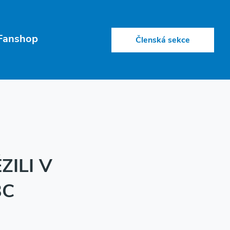
Fanshop
Členská sekce
ILI V
BC