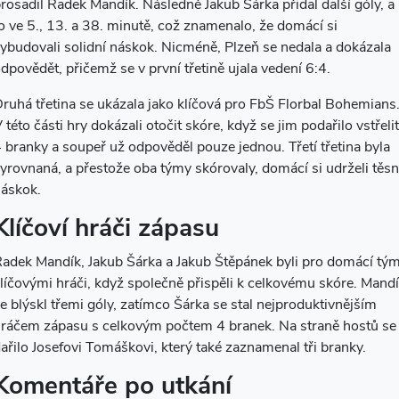
rosadil Radek Mandík. Následně Jakub Šárka přidal další góly, a
o ve 5., 13. a 38. minutě, což znamenalo, že domácí si
ybudovali solidní náskok. Nicméně, Plzeň se nedala a dokázala
dpovědět, přičemž se v první třetině ujala vedení 6:4.
ruhá třetina se ukázala jako klíčová pro FbŠ Florbal Bohemians
 této části hry dokázali otočit skóre, když se jim podařilo vstřelit
 branky a soupeř už odpověděl pouze jednou. Třetí třetina byla
yrovnaná, a přestože oba týmy skórovaly, domácí si udrželi těs
áskok.
Klíčoví hráči zápasu
adek Mandík, Jakub Šárka a Jakub Štěpánek byli pro domácí tý
líčovými hráči, když společně přispěli k celkovému skóre. Mand
e blýskl třemi góly, zatímco Šárka se stal nejproduktivnějším
ráčem zápasu s celkovým počtem 4 branek. Na straně hostů se
ařilo Josefovi Tomáškovi, který také zaznamenal tři branky.
Komentáře po utkání