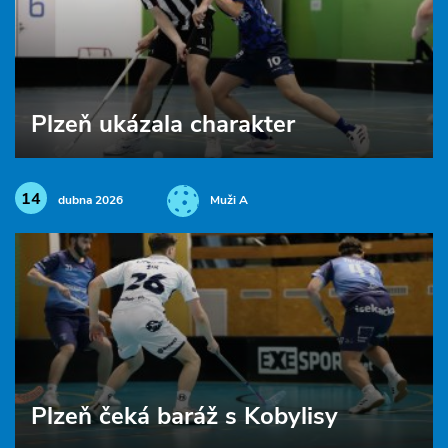
Plzeň ukázala charakter
14
dubna 2026
Muži A
Plzeň čeká baráž s Kobylisy